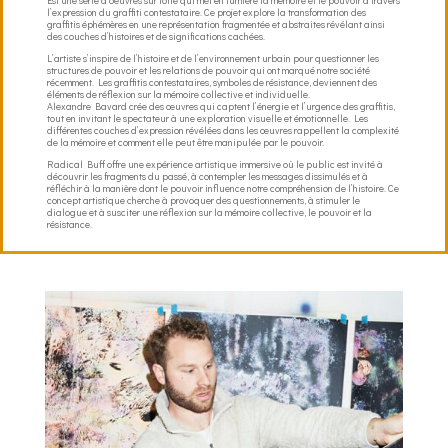
Est une série d’oeuvres sur toile qui met en lumière la mémoire et le pouvoir à travers
l’expression du graffiti contestataire. Ce projet explore la transformation des
graffitis éphémères en une représentation fragmentée et abstraites révélant ainsi
des couches d’histoires et de significations cachées.
L’artiste s’inspire de l’histoire et de l’environnement urbain pour questionner les
structures de pouvoir et les relations de pouvoir qui ont marqué notre société
récemment. Les graffitis contestataires, symboles de résistance, deviennent des
éléments de réflexion sur la mémoire collective et individuelle.
Alexandre Bavard crée des œuvres qui captent l’énergie et l’urgence des graffitis,
tout en invitant le spectateur à une exploration visuelle et émotionnelle. Les
différentes couches d’expression révélées dans les œuvres rappellent la complexité
de la mémoire et comment elle peut être manipulée par le pouvoir.
Radical Buff offre une expérience artistique immersive où le public est invité à
découvrir les fragments du passé, à contempler les messages dissimulés et à
réfléchir à la manière dont le pouvoir influence notre compréhension de l’histoire. Ce
concept artistique cherche à provoquer des questionnements, à stimuler le
dialogue et à susciter une réflexion sur la mémoire collective, le pouvoir et la
résistance.