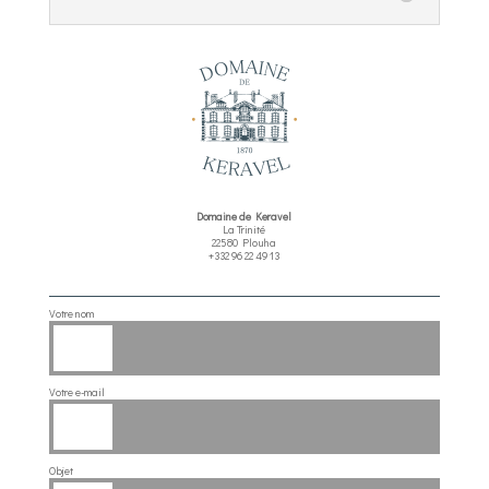
Domaine de Keravel
La Trinité
22580 Plouha
+332 96 22 49 13
Votre nom
Votre e-mail
Objet