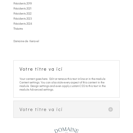
Résidents 2019
Résidents 2021
Résidents 2022
Résidents 2023
Résidents 2024
Théatre
Domaine de Keravel
Votre titre va ici
Your content goes here. Edit or remove this text inline or in the module
Content settings. You can also style every aspect of this content in the
module Design settings and even apply custom CSS to this text in the
module Advanced settings.
Votre titre va ici