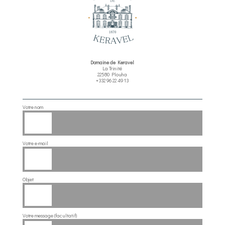
Domaine de Keravel
La Trinité
22580 Plouha
+332 96 22 49 13
Votre nom
Votre e-mail
Objet
Votre message (facultatif)