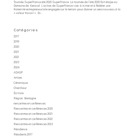
Tournée SuperFrance été 2020 SuperFrance La tournée de l’été 2020 fait étape au
Domaine de Keravel L’action de SuperFrance vise à initier et à fédérer une
fraternité entrepreneuriale engagée sur le terrain pour donner un sens nouveau à la
« valeur travail ». En...
Catégories
2017
2019
2020
2021
2022
2023
2024
ADAGP
Artiste
Céramique
Chercheur
Écriture
Région Bretagne
rencontres et conférences
Rencontres et conférences 2020
Rencontres et conférences 2021
Rencontres et conférences 2022
Rencontres et conférences 2023
Résidence
Résidents 2017