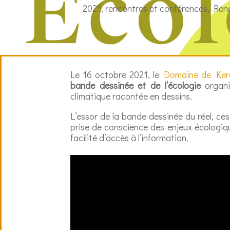
2021
,
rencontres et conférences
,
Ren
Le 16 octobre 2021, le
Domaine de Ker
bande dessinée et de l’écologie
organi
climatique racontée en dessins.
L’essor de la bande dessinée du réel, ce
prise de conscience des enjeux écologiqu
facilité d’accès à l’information.