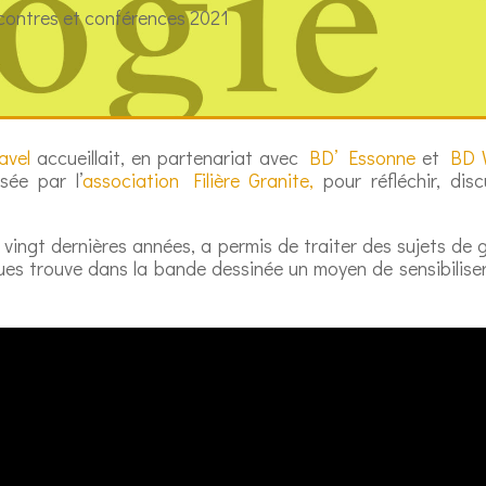
contres et conférences 2021
avel
accueillait, en partenariat avec
BD’ Essonne
et
BD 
sée par l’
association Filière Granite,
pour réfléchir, dis
s vingt dernières années, a permis de traiter des sujets de
es trouve dans la bande dessinée un moyen de sensibiliser