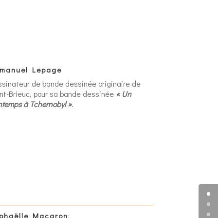
manuel Lepage
sinateur de bande dessinée originaire de
nt-Brieuc, pour sa bande dessinée
« Un
ntemps à Tchernobyl »
.
phaëlle Macaron
: