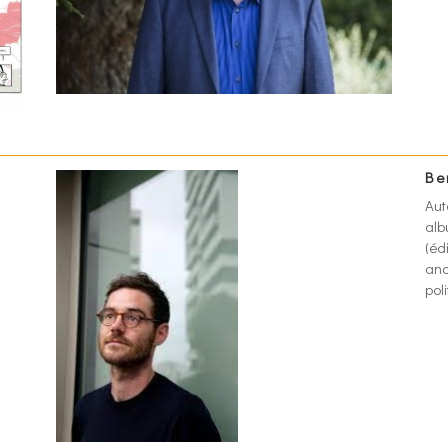
Be
Aut
al
(éd
anc
pol