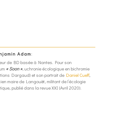
njamin Adam
:
eur de BD basée à Nantes. Pour son
bum
« Soon »
,
uchronie écologique en bichromie
itions Dargaud) et son portrait de
Daniel Cueff
,
ien maire de Langouët, militant de l’écologie
itique, publié dans la revue XXI (Avril 2020).