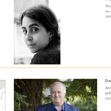
Ill
au 
(éd
Da
Anc
pol
rev