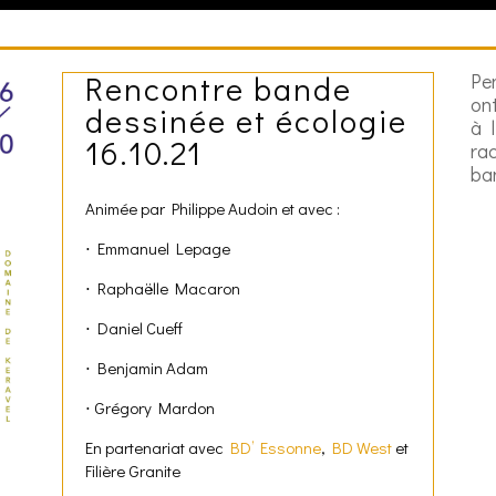
Rencontre bande
Pe
ont
dessinée et écologie
à 
16.10.21
ra
ba
Animée par Philippe Audoin et avec :
⋅ Emmanuel Lepage
⋅
Raphaëlle Macaron
⋅
Daniel Cueff
⋅
Benjamin Adam
⋅
Grégory Mardon
En partenariat avec
BD’ Essonne
,
BD West
et
Filière Granite