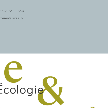
DENCE
F.A.Q
fférents sites
Écologie