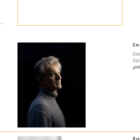
Em
Des
Sai
pri
Ra