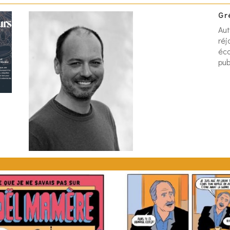
Gr
Aut
réj
éc
pub