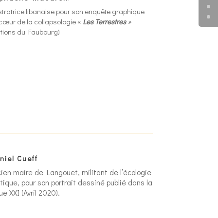
ustratrice libanaise pour son enquête graphique
cœur de la collapsologie «
Les Terrestres
»
itions du Faubourg)
niel Cueff
ien maire de Langouet, militant de l’écologie
itique, pour son portrait dessiné publié dans la
ue XXI (Avril 2020).