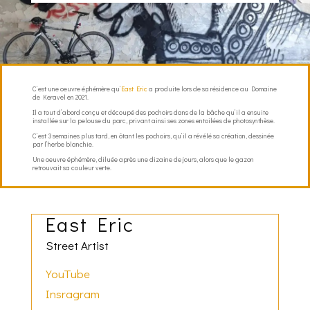
C’est une oeuvre éphémère qu’
East Eric
a produite lors de sa résidence au Domaine
de Keravel en 2021.
Il a tout d’abord conçu et découpé des pochoirs dans de la bâche qu’il a ensuite
installée sur la pelouse du parc, privant ainsi ses zones entoilées de photosynthèse.
C’est 3 semaines plus tard, en ôtant les pochoirs, qu’il a révélé sa création, dessinée
par l’herbe blanchie.
Une oeuvre éphémère, diluée après une dizaine de jours, alors que le gazon
retrouvait sa couleur verte.
East Eric
Street Artist
YouTube
Insragram