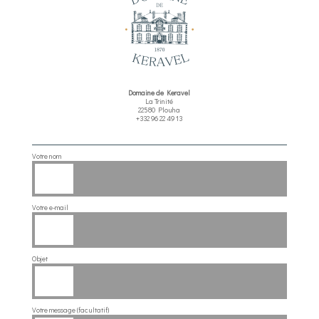
Domaine de Keravel
La Trinité
22580 Plouha
+332 96 22 49 13
Votre nom
Votre e-mail
Objet
Votre message (facultatif)