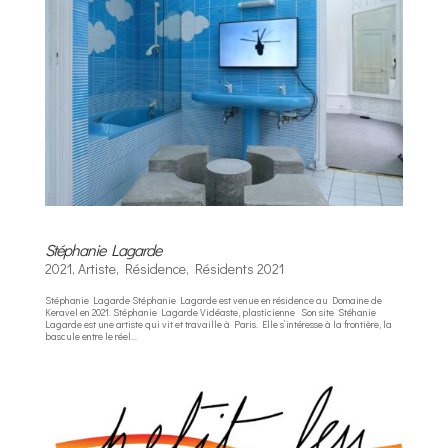
Stéphanie Lagarde
2021
,
Artiste
,
Résidence
,
Résidents 2021
Stéphanie Lagarde Stéphanie Lagarde est venue en résidence au Domaine de
Keravel en 2021. Stéphanie Lagarde Vidéaste, plasticienne Son site Stéhanie
Lagarde est une artiste qui vit et travaille à Paris. Elle s’intéresse à la frontière, la
bascule entre le réel...