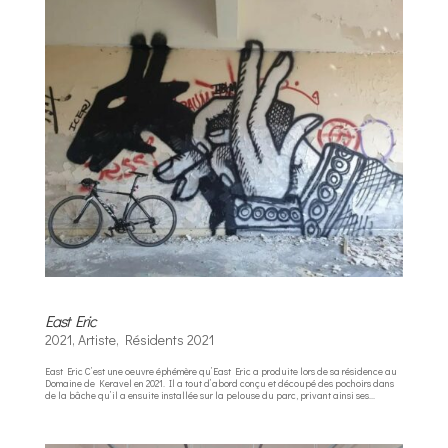
East Eric
2021
,
Artiste
,
Résidents 2021
East Eric C’est une oeuvre éphémère qu’East Eric a produite lors de sa résidence au
Domaine de Keravel en 2021. Il a tout d’abord conçu et découpé des pochoirs dans
de la bâche qu’il a ensuite installée sur la pelouse du parc, privant ainsi ses...