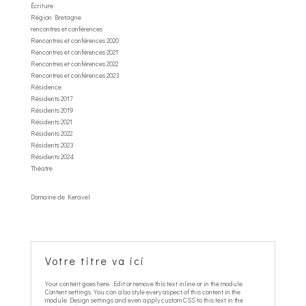
Écriture
Région Bretagne
rencontres et conférences
Rencontres et conférences 2020
Rencontres et conférences 2021
Rencontres et conférences 2022
Rencontres et conférences 2023
Résidence
Résidents 2017
Résidents 2019
Résidents 2021
Résidents 2022
Résidents 2023
Résidents 2024
Théatre
Domaine de Keravel
Votre titre va ici
Your content goes here. Edit or remove this text inline or in the module
Content settings. You can also style every aspect of this content in the
module Design settings and even apply custom CSS to this text in the