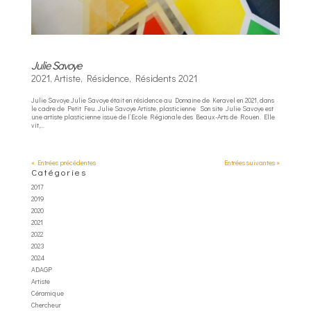
Julie Savoye
2021
,
Artiste
,
Résidence
,
Résidents 2021
Julie Savoye Julie Savoye était en résidence au Domaine de Keravel en 2021, dans
le cadre de Petit Feu. Julie Savoye Artiste, plasticienne Son site Julie Savoye est
une artiste plasticienne issue de l’Ecole Régionale des Beaux-Arts de Rouen. Elle
vit,...
« Entrées précédentes
Entrées suivantes »
Catégories
2017
2019
2020
2021
2022
2023
2024
ADAGP
Artiste
Céramique
Chercheur