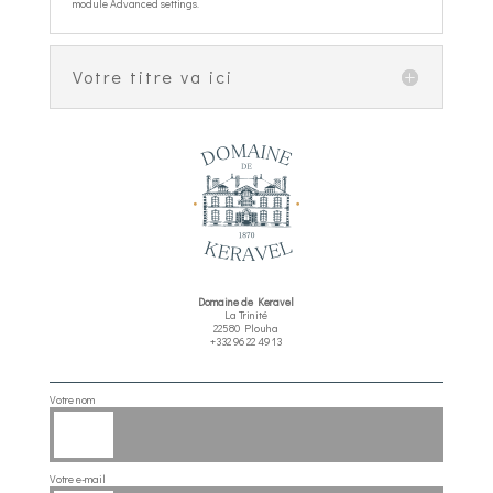
module Advanced settings.
Votre titre va ici
Domaine de Keravel
La Trinité
22580 Plouha
+332 96 22 49 13
Votre nom
Votre e-mail