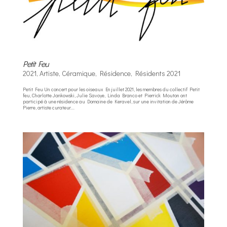
Petit Feu
2021
,
Artiste
,
Céramique
,
Résidence
,
Résidents 2021
Petit Feu Un concert pour les oiseaux En juillet 2021, les membres du collectif Petit
feu, Charlotte Jankowski, Julie Savoye, Linda Branco et Pierrick Mouton ont
participé à une résidence au Domaine de Keravel, sur une invitation de Jérôme
Pierre, artiste curateur....