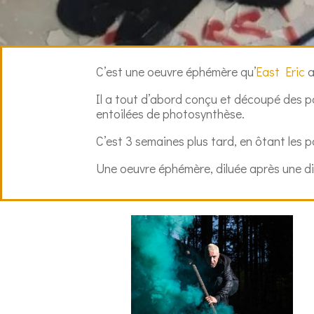
C’est une oeuvre éphémère qu’
East Eric
a
Il a tout d’abord conçu et découpé des poc
entoilées de photosynthèse.
C’est 3 semaines plus tard, en ôtant les po
Une oeuvre éphémère, diluée après une diz