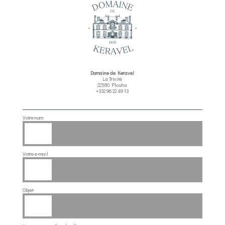
Domaine de Keravel
La Trinité
22580 Plouha
+332 96 22 49 13
Votre nom
Votre e-mail
Objet