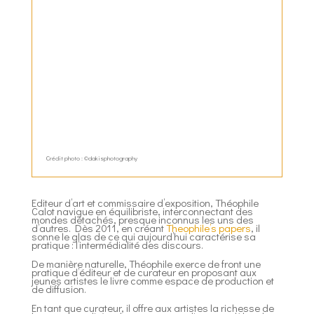
Crédit photo : ©dakisphotography
Editeur d’art et commissaire d’exposition, Théophile
Calot navigue en équilibriste, interconnectant des
mondes détachés, presque inconnus les uns des
d’autres. Dès 2011, en créant
Theophile’s papers
, il
sonne le glas de ce qui aujourd’hui caractérise sa
pratique : l’intermédialité des discours.
De manière naturelle, Théophile exerce de front une
pratique d’éditeur et de curateur en proposant aux
jeunes artistes le livre comme espace de production et
de diffusion.
En tant que curateur, il offre aux artistes la richesse de