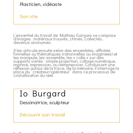
Plasticien, vidéaste
Son site
L’essentiel du travail de Mathieu Gargam se compose
d’images : matériaux trouvés, chinés, collectés,
devenus anonymes.
Il les articule ensuite selon des ensembles, affinités
formelles ou thématiques (rationnelles ou imaginées) et
les manipule, les assemble, les « colle » sur des
supports variés : simple projection, collage numérique,
imprimé, impression, ou réimpression. Conduisant une
réflexion autour de la trace, de la mémoire, il interroge la
place du “créateur/opérateur” dans ce processus de
cristallisation du réel.
Io Burgard
Dessinatrice, sculpteur
Découvrir son travail