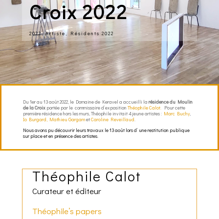
Croix 2022
2022
,
Artiste
,
Résidents 2022
Du 1er au 13 août 2022, le Domaine de Keravel a accueilli la
résidence du Moulin
de la Croix
portée par le commissaire d’exposition
Théophile Calot.
Pour cette
première résidence hors les murs, Théophile invitait 4 jeune artistes :
Marc Buchy
,
Io Burgard,
Mathieu Gargam
et
Caroline Reveillaud
.
Nous avons pu découvrir leurs travaux le 13 août lors d’ une restitution publique
sur place et en présence des artistes.
Théophile Calot
Curateur et éditeur
Théophile’s papers