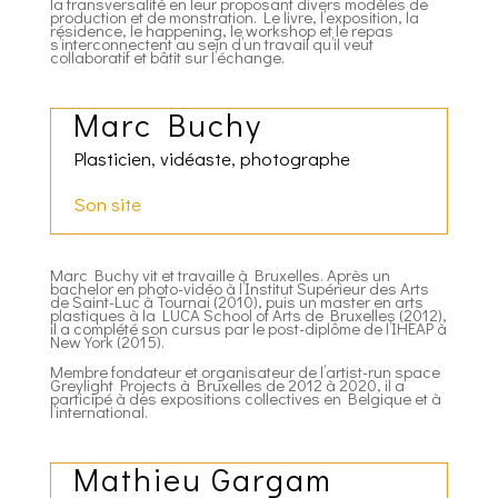
la transversalité en leur proposant divers modèles de
production et de monstration. Le livre, l’exposition, la
résidence, le happening, le workshop et le repas
s’interconnectent au sein d’un travail qu’il veut
collaboratif et bâtit sur l’échange.
Marc Buchy
Plasticien, vidéaste, photographe
Son site
Marc Buchy vit et travaille à Bruxelles. Après un
bachelor en photo-vidéo à l’Institut Supérieur des Arts
de Saint-Luc à Tournai (2010), puis un master en arts
plastiques à la LUCA School of Arts de Bruxelles (2012),
il a complété son cursus par le post-diplôme de l’IHEAP à
New York (2015).
Membre fondateur et organisateur de l’artist-run space
Greylight Projects à Bruxelles de 2012 à 2020, il a
participé à des expositions collectives en Belgique et à
l’international.
Mathieu Gargam